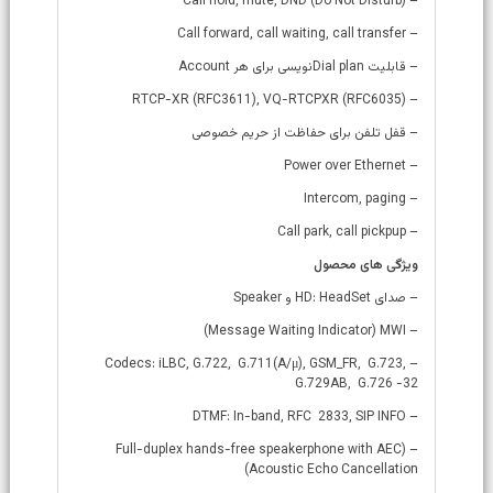
– (Call hold, mute, DND (Do Not Disturb
– Call forward, call waiting, call transfer
– قابلیت Dial planنویسی برای هر Account
– (RTCP-XR (RFC3611), VQ-RTCPXR (RFC6035
– قفل تلفن برای حفاظت از حریم خصوصی
– Power over Ethernet
– Intercom, paging
– Call park, call pickpup
ویژگی های محصول
– صدای HD: HeadSet و Speaker
– Message Waiting Indicator) MWI)
– Codecs: iLBC, G.722, G.711(A/μ), GSM_FR, G.723,
G.729AB, G.726 -32
– DTMF: In-band, RFC 2833, SIP INFO
– (Full-duplex hands-free speakerphone with AEC
(Acoustic Echo Cancellation