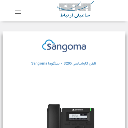
ش
رکت ساعیان ارتباط آینده پیشرو
یکپارچگی و امنیت در ارتباط
تلفن کارشناسی S205 - سنگوما Sangoma