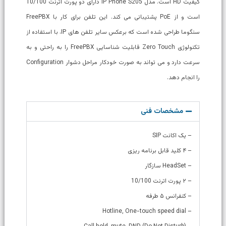
کیفیت HD است. مدل IP Phone S205 دارای دو پورت اترنت 10/100
است و از PoE پشتیبانی می کند. این تلفن برای کار با FreePBX
سنگوما طراحی شده است که برعکس سایر تلفن های IP، با استفاده از
تکنولوژی Zero Touch قابلیت شناسایی FreePBX را به راحتی و به
سرعت دارد و می تواند به صورت خودکار مراحل دشوار Configuration
را انجام دهد.
مشخصات فنی
– یک اکانت SIP
– ۴ کلید قابل برنامه ریزی
– HeadSet سازگار
– ۲ پورت اترنت 10/100
– کنفرانس ۵ طرفه
– Hotline, One-touch speed dial