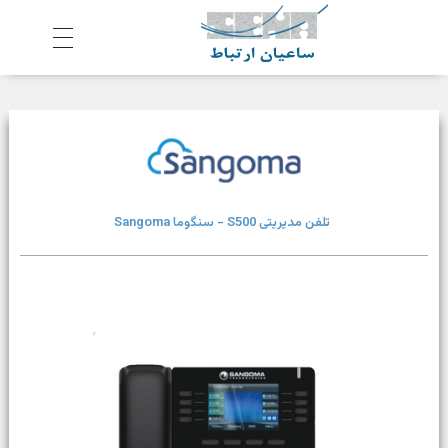
ش
رکت ساعیان ارتباط آینده پیشرو
یکپارچگی و امنیت در ارتباط
تلفن مدیریتی S500 - سنگوما Sangoma