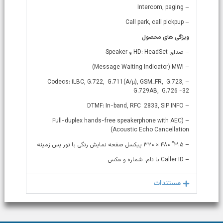
– Intercom, paging
– Call park, call pickpup
ویژگی های محصول
– صدای HD: HeadSet و Speaker
– Message Waiting Indicator) MWI)
– Codecs: iLBC, G.722, G.711(A/μ), GSM_FR, G.723,
G.729AB, G.726 -32
– DTMF: In-band, RFC 2833, SIP INFO
– (Full-duplex hands-free speakerphone with AEC
(Acoustic Echo Cancellation
– ۳.۵” ۴۸۰ × ۳۲۰ پیکسل صفحه نمایش رنگی با نور پس زمینه
– Caller ID با نام، شماره و عکس
مستندات