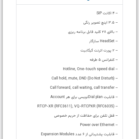
– ۴ اکانت SIP
– ۳.۵ اینچ تصویر رنگی
– بالای ۲۸ کلید قابل برنامه ریزی
– HeadSet سازگار
– ۲ پورت اترنت گیگابیت
– کنفرانس ۵ طرفه
– Hotline, One-touch speed dial
– (Call hold, mute, DND (Do Not Disturb
– Call forward, call waiting, call transfer
– قابلیت Dial planنویسی برای هر Account
– (RTCP-XR (RFC3611), VQ-RTCPXR (RFC6035
– قفل تلفن برای حفاظت از حریم خصوصی
– Power over Ethernet
– قابلیت پشتیبانی از ۶ عدد Expansion Modules