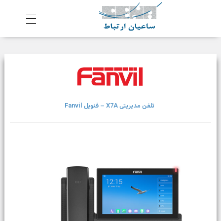
ش
رکت ساعیان ارتباط آینده پیشرو
یکپارچگی و امنیت در ارتباط
تلفن مدیریتی X7A – فنویل Fanvil