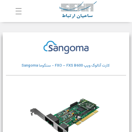
ش
رکت ساعیان ارتباط آینده پیشرو
یکپارچگی و امنیت در ارتباط
کارت آنالوگ ویپ FXO – FXS B600 - سنگوما Sangoma