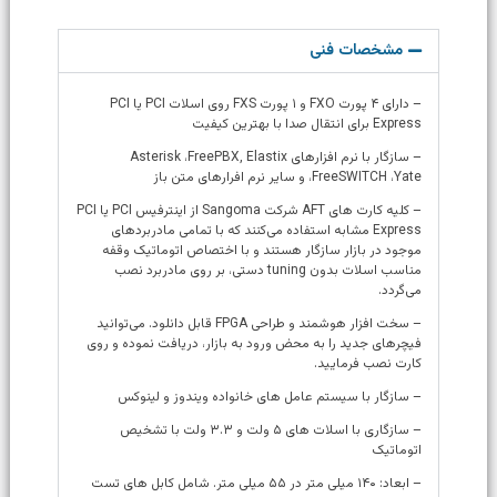
مشخصات فنی
– دارای ۴ پورت FXO و ۱ پورت FXS روی اسلات PCI یا PCI
Express برای انتقال صدا با بهترین کیفیت
– سازگار با نرم افزارهای Asterisk ،FreePBX, Elastix
،FreeSWITCH ،Yate و سایر نرم افرارهای متن باز
– کلیه کارت های AFT شرکت Sangoma از اینترفیس PCI یا PCI
Express مشابه استفاده می‌کنند که با تمامی مادربردهای
موجود در بازار سازگار هستند و با اختصاص اتوماتیک وقفه
مناسب اسلات بدون tuning دستی، بر روی مادربرد نصب
می‌گردد.
– سخت افزار هوشمند و طراحی FPGA قابل دانلود. می‌توانید
فیچرهای جدید را به محض ورود به بازار، دریافت نموده و روی
کارت نصب فرمایید.
– سازگار با سیستم عامل های خانواده ویندوز و لینوکس
– سازگاری با اسلات های ۵ ولت و ۳.۳ ولت با تشخیص
اتوماتیک
– ابعاد: ۱۴۰ میلی متر در ۵۵ میلی متر. شامل کابل های تست