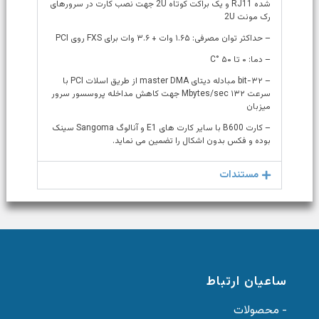
شده RJ11 و یک براکت کوتاه 2U جهت نصب کارت در سرورهای
رک مونت 2U
– حداکثر توان مصرفی: ۱.۶۵ وات + ۳.۶ وات برای FXS روی PCI
– دما: ۰ تا ۵۰ °C
– ۳۲-bit مبادله دیتای master DMA از طریق اسلات PCI با
سرعت ۱۳۲ Mbytes/sec جهت کاهش مداخله پروسسور سرور
میزبان
– کارت B600 با سایر کارت های E1 و آنالوگ Sangoma سینک
بوده و فکس بدون اشکال را تضمین می نماید.
مستندات
ساعیان ارتباط
- محصولات