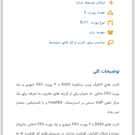
امکان توسعه: ندارد
تعداد پورت: 5
نوع پورت: RJ11
جعبه: دارد
مناسب برای: کسب و کار های متوسط
توضیحات کلی
کارت های آنالوگ ویپ سنگوما B600 با ۴ پورت FXO شهری و یک
پورت FXS داخلی، به عنوان یکی از گزینه های مقرون به صرفه برای یک
مرکز تلفن VoIP مبتنی بر استریسک، FreePBX و یا الستیکس بشمار
می روند.
کارت های B600 با ۴ پورت FXO شهری و یک پورت FXS داخلی، ماژولار
نبوده و امکان افزایش ظرفیت ندارند. در سیستم های کم ظرفیت که به