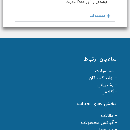
– ابزارهای Debugging بلادرنگ
مستندات
ساعیان ارتباط
- محصولات
- تولید کنندگان
- پشتیبانی
- آکادمی
بخش های جذاب
- مقالات
- آنباکس محصولات
- ویدیوها