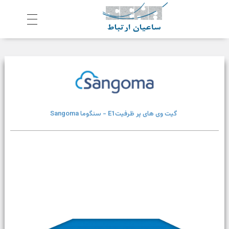
ش
رکت ساعیان ارتباط آینده پیشرو
یکپارچگی و امنیت در ارتباط
گیت وی های پر ظرفیتE1 - سنگوما Sangoma