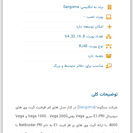
برند به انگلیسی: Sangoma
پورت نصب: -
امکان توسعه: دارد
تعداد پورت: 8, 16, 32, 64
نوع پورت: RJ45
جعبه: دارد
مناسب برای: دفاتر متوسط و بزرگ
توضیحات کلی
شرکت سنگوما (
Sangoma
) در کنار مدل های کم ظرفیت گیت وی های
دیجیتال E1/PRI سری Vega یعنیVega 100G ، Vega 200G و Vega
400G، با ارائه گیت وی های پر ظر فیت E1 به نام NetBorder PRI با