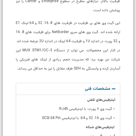
ظرفیت بالاتر، نیازهای مطرح در سطوح Enterprise و Carrier را نیز
پوشش داده است.
این گیت وی های پر ظرفیت در ظرفیت های 8، 16، 32 و 64 لینک E1
ارائه شده اند. گیت وی های سری NetBorder برای ظرفیت های 8، 16
و 32 پورت در اندازه 1U و ظرفیت 64 لینک در اندازه 2U عرضه شده اند.
در کنار این محصولات، می توان از دستگاه MUX STM1/OC-3 این
شرکت نیز بهره برد؛ که مدیریت حجم زیادی از لینک های فیزیکی را
آسان‌تر کرده و وابستگی به SDH طرف مقابل را نیز به حداقل می رساند.
مشخصات فنی
اینترفیس‌های تلفنی
– گیت وی ۸ پورت: با اینترفیس RJ45
– گیت وی 16، 32 و 64: با اینترفیس SCSI 68 Pin
اینترفیس‌های شبکه