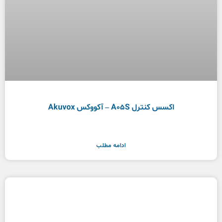
اکسس کنترل A05S – آکووکس Akuvox
ادامه مطلب