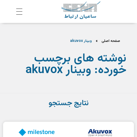
ش
رکت ساعیان ارتباط آینده پیشرو
یکپارچگی و امنیت در ارتباط
صفحه اصلی
»
وبینار akuvox
نوشته های برچسب
خورده: وبینار akuvox
نتایج جستجو