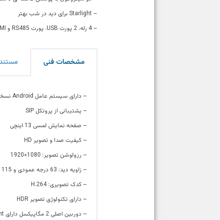
– Starlight برای دید در شب بهتر
– 4 رله، 2 پورت USB، پورت RS485 و HDMI
مشخصات فنی
مستند
– دارای سیستم عامل Android نسخه ی 9.0
– پشتیبانی از پروتکل SIP
– صفحه نمایش لمسی 13 اینچی
– کیفیت صدا و تصویر HD
– رزولوشن تصویر: 1080×1920
– زاویه دید: 63 درجه عمودی و 115 درجه افقی
– کدک تصویری: H.264
– دارای تکنولوژی تصویر HDR
– دوربین اصلی 2 مگاپیکسل دارای Starlight