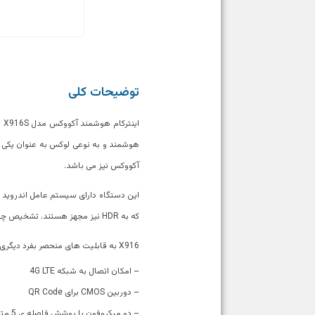
توضیحات کلی
هوشمند و به نوعی لوکس به عنوان یکی از
آکووکس نیز می باشد.
که به HDR نیز مجهز هستند، تشخیص چهره یا Facial Recognition را در لیست قابلیت های خود قرار داده است.
X916 به قابلیت های منحصر بفرد دیگری نیز مجهز شده است که عبارتند از:
– امکان اتصال به شبکه 4G LTE
– دوربین CMOS برای QR Code
– دو میکروفون با پوشش فاصله ی 5 متر و حذف نویز موثر