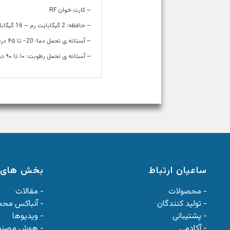
– کارت خوان RF
– حافظه: 2 گیگابایت رم – 16 گیگابایت فلش
– آستانه ی تحمل دما: 20- تا ۴۵ درجه سانتیگراد
– آستانه ی تحمل رطوبت: ۱۰ تا ۹۰ درصد
ساعیان ارتباط
بخش های 
- محصولات
- مقالات
- تولید کنندگان
- آنباکس مح
- پشتیبانی
- ویدیوها
- آکادمی
- هوش مصنو