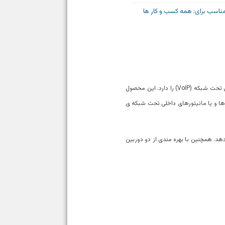
ناسب برای: همه کسب و کار ها
اینترکام هوشمند آکووکس مدل X916S به عنوان درب بازکن و اینترکام چند منظوره طراحی شده و قابلیت یکپارچگی با سیستم تلفنی تحت شبکه (VoIP) را دارد. این محصول
 ها و یا مانیتورهای داخلی تحت شبکه ی
 را به کاربر می دهد. همچنین با بهره مندی از دو دوربین