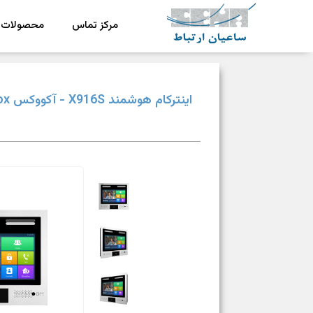
مرکز تماس
محصولات
ش
رکت ساعیان ارتباط آینده پیشرو
یکپارچگی و امنیت در ارتباط
اینترکام هوشمند X916S - آکووکس Akuvox