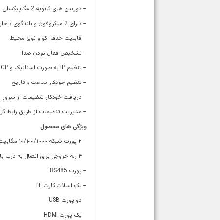
– دوربین های ثانویه 2 مگاپیکسلی و 0.3 مگاپیکسلی
– دارای 2 میکروفون و بلندگوی داخلی
– قابلیت حذف اکو و نویز محیط
– تشخیص فعال بودن صدا
– تنظیم IP به صورت استاتیک و DHCP
– تنظیم خودکار ساعت و تاریخ
– دریافت خودکار تنظیمات از سرور
– مدیریت تنظیمات از طریق رابط گر
ویژگی های محصول
– ۲ پورت شبکه ۱۰/۱۰۰/۱۰۰۰ مگابیت
– ۴ رله خروجی برای اتصال به درب بازکن
– پورت RS485
– یک اسلات کارت TF
– دو پورت USB
– یک پورت HDMI