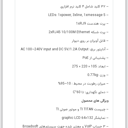
– ۳۲ کلید شامل ۴ کلید نرم افزاری
– 5 LEDs: 1xpower, 3xline, 1xmessage
– پرت هندست 1xRJ9
– پرت شبکه 2xRJ45 10/100M Ethernet
– قابل آویزان بر روی دیوار
– آداپتور برق: AC 100~240V input and DC 5V/1.2A Output
– پشتیبانی از PoE
– ابعاد: 105 × 220 × 275
– وزن :0.77kg
– میزان رطوبت در محیط : 10~95%
– دمای نگهداری: تا 60°C
ویژگی های محصول
– چیپست TI TITAN و موتور صوتی TI
– نمایشگر 132×64 graphic LCD
– ۳ حساب VoIP و معتبر شده جهت سیستم‌های Broadsoft