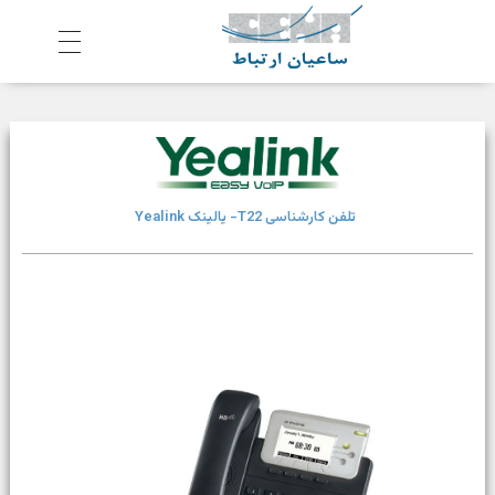
ش
رکت ساعیان ارتباط آینده پیشرو
یکپارچگی و امنیت در ارتباط
تلفن کارشناسی T22- یالینک Yealink