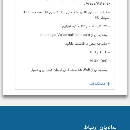
/Avaya/Asterisk
– کیفیت صدای HD و پشتیبانی از کدک‌های HD، هندست HD،
اسپیکر HD
– ۳۲ کلید شامل ۴کلید نرم افزاری
– پشتیبانی از massage ،Voicemail ،Intercom
– دفترچه تلفن با قابلیت دانلود
– TFTP/HTTP
– VLAN, QoS
– پشتیبانی از PoE، هدست، قابل آویزان کردن روی دیوار
مستندات
ساعیان ارتباط