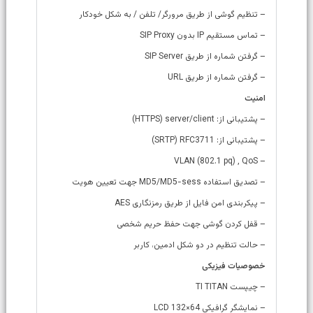
– تنظیم گوشی از طریق مرورگر/ تلفن / به شکل خودکار
– تماس مستقیم IP بدون SIP Proxy
– گرفتن شماره از طریق SIP Server
– گرفتن شماره از طریق URL
امنیت
– پشتیبانی از: HTTPS) server/client)
– پشتیبانی از: SRTP) RFC3711)
– VLAN (802.1 pq) , QoS
– تصدیق استفاده MD5/MD5-sess جهت تعیین هویت
– پیکربندی امن فایل از طریق رمزنگاری AES
– قفل کردن گوشی جهت حفظ حریم شخصی
– حالت تنظیم در دو شکل ادمین، کاربر
خصوصیات فیزیکی
– چیپست TI TITAN
– نمایشگر گرافیکی LCD 132×64