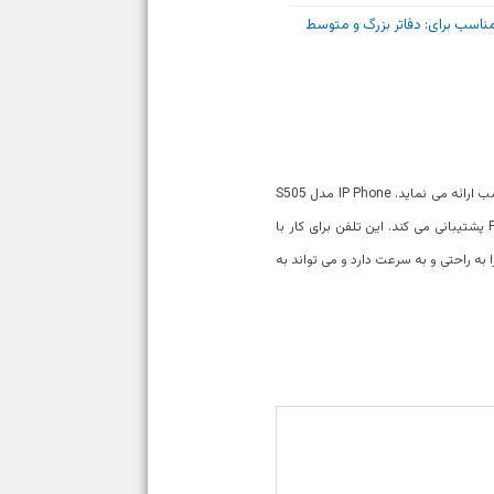
ناسب برای: دفاتر بزرگ و متوسط
تلفن مدیریتی مدل S505 محصول شرکت Sangoma، مجهز به LCD با نور پس زمینه، در اندازه ۴۸۰ در ۳۲۰ نمایشگری با وضوح مناسب ارائه می نماید. IP Phone مدل S505
یک تلفن چهار خطه کارشناسی پیشرفته با کیفیت HD است. این مدل IP Phone S500 دارای دو پورت اترنت Gigabit است و از PoE پشتیبانی می کند. این تلفن برای کار با
Fr سنگوما طراحی شده است که برعکس سایر تلفن های IP، با استفاده از تکنولوژی Zero Touch قابلیت شناسایی FreePBX را به راحتی و به سرعت دارد و می تواند به