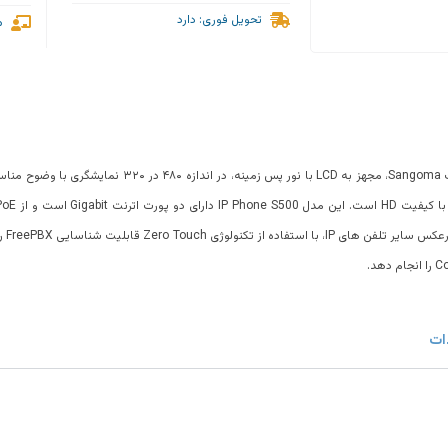
تحویل فوری: دارد
م
eePBX
ات