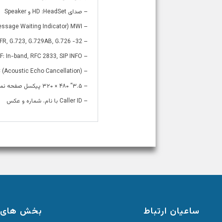
– صدای HD :HeadSet و Speaker
– Message Waiting Indicator) MWI)
– Codecs: iLBC, G.722, G.711(A/μ), GSM_FR, G.723, G.729AB, G.726 -32
– DTMF: In-band, RFC 2833, SIP INFO
– (Full-duplex hands-free speakerphone with AEC (Acoustic Echo Cancellation
– ۳.۵” ۴۸۰ × ۳۲۰ پیکسل صفحه نمایش رنگی با نور پس زمینه
– Caller ID با نام، شماره و عکس
ساعیان ارتباط
بخش های 