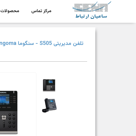
مرکز تماس
محصولات
ش
رکت ساعیان ارتباط آینده پیشرو
یکپارچگی و امنیت در ارتباط
تلفن مدیریتی S505 - سنگوما Sangoma