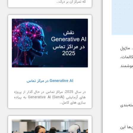
که تمرکز آن بر درک…
 ماژول
المات،
هوشمند
Generative AI در مرکز تماس
در سال 2025، مراکز تماس در حال گذار از پروژه
های آزمایشی Generative AI (GenAI) به پیاده
سازی های کامل…
ه‌بندی
‌ها این