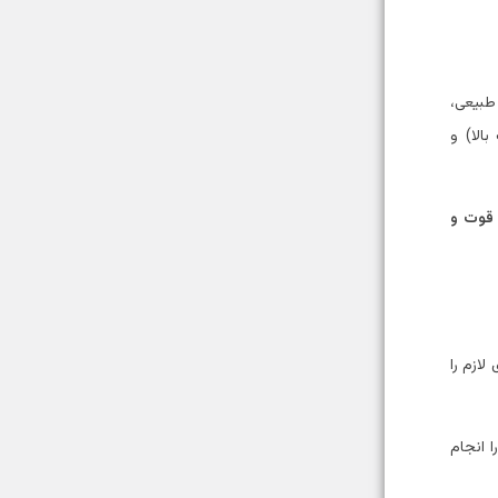
طبیعی،
الا) و
 قوت و
ازم را
 انجام