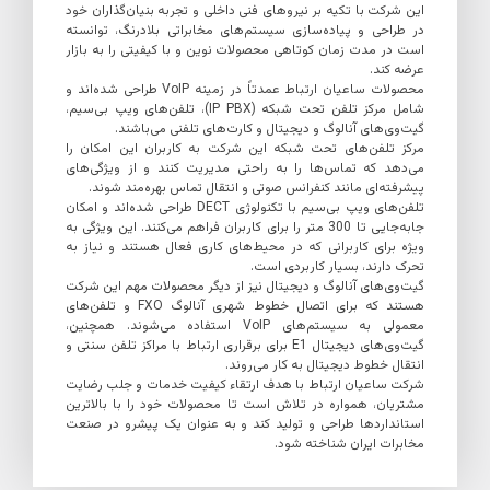
این شرکت با تکیه بر نیروهای فنی داخلی و تجربه بنیان‌گذاران خود
در طراحی و پیاده‌سازی سیستم‌های مخابراتی بلادرنگ، توانسته
است در مدت زمان کوتاهی محصولات نوین و با کیفیتی را به بازار
عرضه کند.
محصولات ساعیان ارتباط عمدتاً در زمینه VoIP طراحی شده‌اند و
شامل مرکز تلفن تحت شبکه (IP PBX)، تلفن‌های ویپ بی‌سیم،
گیت‌وی‌های آنالوگ و دیجیتال و کارت‌های تلفنی می‌باشند.
مرکز تلفن‌های تحت شبکه این شرکت به کاربران این امکان را
می‌دهد که تماس‌ها را به راحتی مدیریت کنند و از ویژگی‌های
پیشرفته‌ای مانند کنفرانس صوتی و انتقال تماس بهره‌مند شوند.
تلفن‌های ویپ بی‌سیم با تکنولوژی DECT طراحی شده‌اند و امکان
جابه‌جایی تا 300 متر را برای کاربران فراهم می‌کنند. این ویژگی به
ویژه برای کاربرانی که در محیط‌های کاری فعال هستند و نیاز به
تحرک دارند، بسیار کاربردی است.
گیت‌وی‌های آنالوگ و دیجیتال نیز از دیگر محصولات مهم این شرکت
هستند که برای اتصال خطوط شهری آنالوگ FXO و تلفن‌های
معمولی به سیستم‌های VoIP استفاده می‌شوند. همچنین،
گیت‌وی‌های دیجیتال E1 برای برقراری ارتباط با مراکز تلفن سنتی و
انتقال خطوط دیجیتال به کار می‌روند.
شرکت ساعیان ارتباط با هدف ارتقاء کیفیت خدمات و جلب رضایت
مشتریان، همواره در تلاش است تا محصولات خود را با بالاترین
استانداردها طراحی و تولید کند و به عنوان یک پیشرو در صنعت
مخابرات ایران شناخته شود.