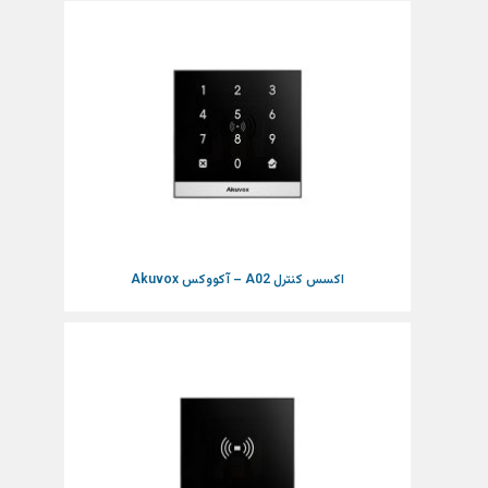
اکسس کنترل A02 – آکووکس Akuvox