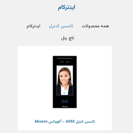
اینترکام
همه محصولات
اکسس کنترل
اینترکام
تاچ پنل
اکسس کنترل A05S – آکووکس Akuvox