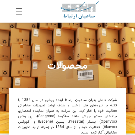
ش
رکت ساعیان ارتباط آینده پیشرو
یکپارچگی و امنیت در ارتباط
محصولات
شرکت دانش بنیان
ساعیان ارتباط آینده پیشرو
در سال 1384 با
تکیه بر نیروهای فنی داخلی و هدف تولید تجهیزات مخابراتی
فعالیت خود را آغاز کرد. این شرکت به عنوان نماینده انحصاری
برندهای معتبر جهانی مانند سنگوما (
Sangoma
)، اپن وکس
(
OpenVox
)، یستار (
Yeastar
)، ایسین (Escene) و آکووکس
(
Akuvox
)، فعالیت خود را از سال 1384 در زمینه تولید تجهیزات
مخابراتی آغاز کرده است.