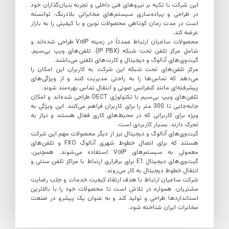
این شرکت با تکیه بر نیروهای فنی داخلی و تجربه بنیان‌گذاران خود
در طراحی و پیاده‌سازی سیستم‌های مخابراتی بلادرنگ، توانسته
است در مدت زمان کوتاهی محصولات نوین و با کیفیتی را به بازار
عرضه کند.
محصولات ساعیان ارتباط عمدتاً در زمینه VoIP طراحی شده‌اند و
شامل مرکز تلفن تحت شبکه (IP PBX)، تلفن‌های ویپ بی‌سیم،
گیت‌وی‌های آنالوگ و دیجیتال و کارت‌های تلفنی می‌باشند.
مرکز تلفن‌های تحت شبکه این شرکت به کاربران این امکان را
می‌دهد که تماس‌ها را به راحتی مدیریت کنند و از ویژگی‌های
پیشرفته‌ای مانند کنفرانس صوتی و انتقال تماس بهره‌مند شوند.
تلفن‌های ویپ بی‌سیم با تکنولوژی DECT طراحی شده‌اند و امکان
جابه‌جایی تا 300 متر را برای کاربران فراهم می‌کنند. این ویژگی به
ویژه برای کاربرانی که در محیط‌های کاری فعال هستند و نیاز به
تحرک دارند، بسیار کاربردی است.
گیت‌وی‌های آنالوگ و دیجیتال نیز از دیگر محصولات مهم این شرکت
هستند که برای اتصال خطوط شهری آنالوگ FXO و تلفن‌های
معمولی به سیستم‌های VoIP استفاده می‌شوند. همچنین،
گیت‌وی‌های دیجیتال E1 برای برقراری ارتباط با مراکز تلفن سنتی و
انتقال خطوط دیجیتال به کار می‌روند.
شرکت ساعیان ارتباط با هدف ارتقاء کیفیت خدمات و جلب رضایت
مشتریان، همواره در تلاش است تا محصولات خود را با بالاترین
استانداردها طراحی و تولید کند و به عنوان یک پیشرو در صنعت
مخابرات ایران شناخته شود.