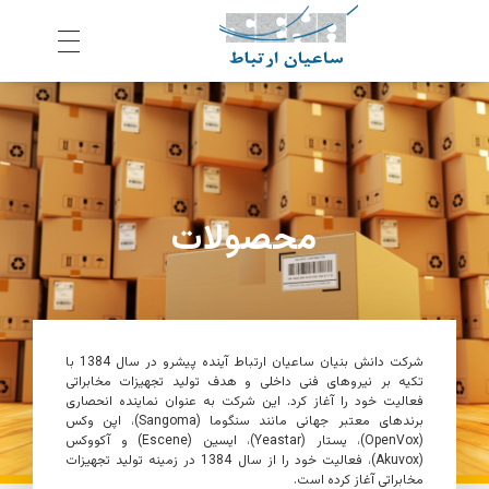
ش
رکت ساعیان ارتباط آینده پیشرو
یکپارچگی و امنیت در ارتباط
محصولات
شرکت دانش بنیان
ساعیان ارتباط آینده پیشرو
در سال 1384 با
تکیه بر نیروهای فنی داخلی و هدف تولید تجهیزات مخابراتی
فعالیت خود را آغاز کرد. این شرکت به عنوان نماینده انحصاری
برندهای معتبر جهانی مانند سنگوما (
Sangoma
)، اپن وکس
(
OpenVox
)، یستار (
Yeastar
)، ایسین (Escene) و آکووکس
(
Akuvox
)، فعالیت خود را از سال 1384 در زمینه تولید تجهیزات
مخابراتی آغاز کرده است.