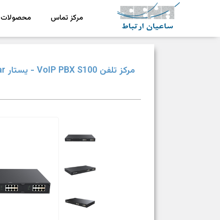
مرکز تماس
محصولات
ش
رکت ساعیان ارتباط آینده پیشرو
یکپارچگی و امنیت در ارتباط
مرکز تلفن VoIP PBX S100 - یستار Yeastar