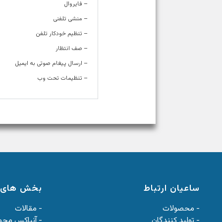
– فایروال
– منشی تلفنی
– تنظیم خودکار تلفن
– صف انتظار
– ارسال پیغام صوتی به ایمیل
– تنظیمات تحت وب
ساعیان ارتباط
بخش های 
- محصولات
- مقالات
- تولید کنندگان
- آنباکس مح