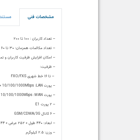
مشخصات فنی
مستند
– تعداد کاربران : ۱۰۰ تا ۲۰۰
– تعداد مکالمات همزمان: ۳۰ تا ۶۰
– امکان افزایش ظرفیت کاربران و تماس ه
– ظرفیت:
– تا ۱۶ خط شهری FXO/FXS
– پورت
LAN
:
 × 10/100/1000Mbps
– پورت WAN:
× 10/100/1000Mbps
– ۲ پورت E1
– ۶ کانال GSM/CDMA/3G
– ابعاد: ۴۴۰ طول × ۲۵۲ عرض × ۴۴ ارتفاع
– وزن: ۲.۵ کیلوگرم