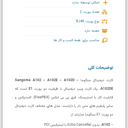
امکان توسعه: ندارد
تعداد پورت: 2
نوع پورت: RJ45
جعبه: دارد
مناسب برای: همه کسب و کار ها
توضیحات کلی
کارت دیجیتال سنگوما
Sangoma A102 – A102E – A102D –
A102DE
، یک کارت ویپ دیجیتال با ظرفیت دو پورت
E1
است که
قابلیت کار با استریسک، فری پی بی ایکس (FreePBX)، الستیکس و
سایر پلتفرم های متن باز را داراست. مدل های مختلف کارت دیجیتال
دو پورت E1 سنگوما عبارتند از:
–
A102
: بدون Echo Canceller با اینترفیس PCI