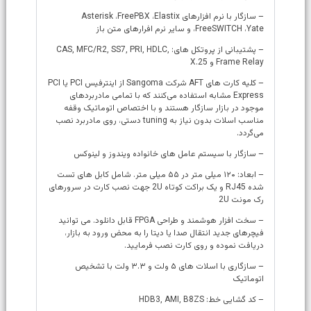
– سازگار با نرم افزارهای Asterisk ،FreePBX ،Elastix
،FreeSWITCH ،Yate و سایر نرم افرارهای متن باز
– پشتیبانی از پروتکل های: CAS, MFC/R2, SS7, PRI, HDLC,
Frame Relay و X.25
– کلیه کارت های AFT شرکت Sangoma از اینترفیس PCI یا PCI
Express مشابه استفاده می‌کنند که با تمامی مادربردهای
موجود در بازار سازگار هستند و با اختصاص اتوماتیک وقفه
مناسب اسلات بدون نیاز به tuning دستی، روی مادربرد نصب
می‌گردد.
– سازگار با سیستم عامل های خانواده ویندوز و لینوکس
– ابعاد: ۱۲۰ میلی متر در ۵۵ میلی متر. شامل کابل های تست
شده RJ45 و یک براکت کوتاه 2U جهت نصب کارت در سرورهای
رک مونت 2U
– سخت افزار هوشمند و طراحی FPGA قابل دانلود. می توانید
فیچرهای جدید انتقال صدا یا دیتا را به محض ورود به بازار،
دریافت نموده و روی کارت نصب فرمایید.
– سازگاری با اسلات های ۵ ولت و ۳.۳ ولت با تشخیص
اتوماتیک
– کد گشایی خط: HDB3, AMI, B8ZS