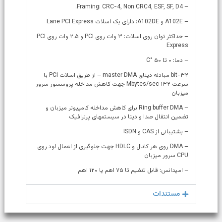
– Framing: CRC-4, Non CRC4, ESF, SF, D4.
– A102E و A102DE: دارای یک اسلات Lane PCI Express
– حداکثر توان روی اسلات: ۳ وات روی PCI و ۲.۵ وات روی PCI
Express
– دما: ۰ تا ۵۰ °C
۳۲-bit مبادله دیتای master DMA – از طریق اسلات PCI با
سرعت ۱۳۲ Mbytes/sec جهت کاهش مداخله پروسسور سرور
میزبان
– Ring buffer DMA برای کاهش مداخله کامپیوتر میزبان و
تضمین انتقال صدا و دیتا در سیستمهای پرترافیک
– پشتیبانی از CAS و ISDN
– DMA روی هر کانال و HDLC جهت جلوگیری از اعمال لود روی
CPU سرور میزبان
– امپدانس: قابل تنظیم تا ۷۵ اهم یا ۱۲۰ اهم
مستندات