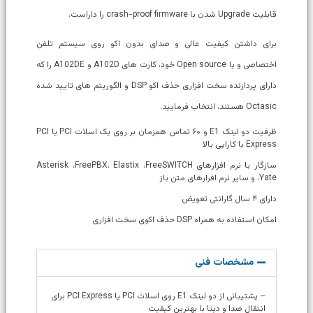
قابليت Upgrade شدن با crash-proof firmware را داراست.
برای داشتن کيفيت عالی و صدای بدون اکو روی سيستم تلفن
اختصاصی و يا Open source خود، کارت های A102D و A102DE را که
دارای پردازنده سخت افزاری حذف اکو DSP و الگوريتم های تاييد شده
Octasic هستند، انتخاب فرمایید.
ظرفیت دو لینک E1 و ۶۰ تماس همزمان بر روی یک اسلات PCI یا PCI
Express با کارایی بالا
سازگار با نرم افزارهای Asterisk ،FreePBX، Elastix ،FreeSWITCH
،Yate و سایر نرم افرارهای متن باز
دارای ۴ سال گارانتی تعویض
امکان استفاده به همراه DSP حذف اکوی سخت افزاری
مشخصات فنی
– پشتیبانی از دو لینک E1 روی اسلات PCI یا PCI Express برای
انتقال صدا و دیتا با بهترین کیفیت