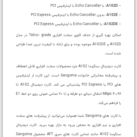
–
A102D
: با Echo Canceller با اینترفیس PCI
–
A102E
: بدون Echo Canceller با اینترفیس PCI Express
–
A102DE
: با Echo Canceller با اینترفیس PCI Express
امکان بهره گیری از حذف اکوی سخت افزاری Telco- grade در مدل
A102D و A102DE موجود بوده و برای ارائه با کیفیت ترین صدا طراحی
شده است.
کارت دیجیتال سنگوما A102 جزء محصولات سخت افزاری قابل انعطاف
و پيشرفته مخابراتی خانواده Sangoma است. این کارت از اينترفيس
های PCI يا PCI Express پشتیبانی می کند. کارت دیجیتال A102 تا
۴.۰۹۶ Mbps انتقال ديتای دو طرفه و تا ۶۰ تماس صوتی روی دو خط E1
را فراهم می‌کند.
با کارت های Sangoma شما همواره می‌توانيد از پيشرفت های سخت
افزاری و نرم افزاری به محض ورود به بازار بهره ببريد. کارت دیجیتال
سنگوما A102 مانند تمامی کارت های سری AFT محصول Sangoma