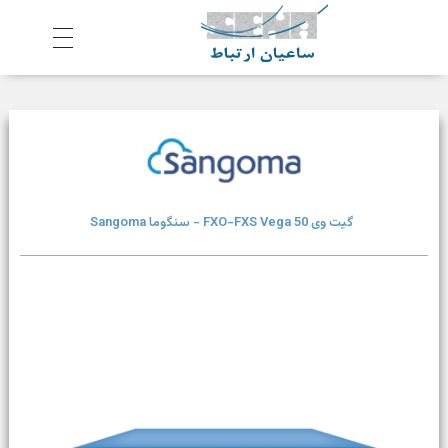
ش
رکت ساعیان ارتباط آینده پیشرو
یکپارچگی و امنیت در ارتباط
گیت وی FXO-FXS Vega 50 - سنگوما Sangoma