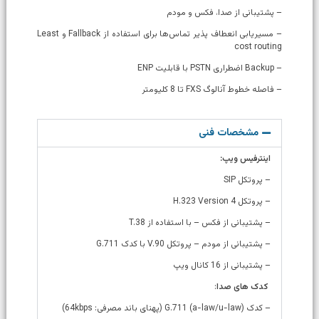
– پشتیبانی از صدا، فکس و مودم
– مسیریابی انعطاف پذیر تماس‌ها برای استفاده از Fallback و Least
cost routing
– Backup اضطراری PSTN با قابلیت ENP
– فاصله خطوط آنالوگ FXS تا 8 کلیومتر
مشخصات فنی
اینترفیس ویپ:
– پروتکل SIP
– پروتکل H.323 Version 4
– پشتیبانی از فکس – با استفاده از T.38
– پشتیبانی از مودم – پروتکل V.90 با کدک G.711
– پشتیبانی از 16 کانال ویپ
کدک های صدا
:
– کدک (a-law/u-law) G.711 (پهنای باند مصرفی: 64kbps)