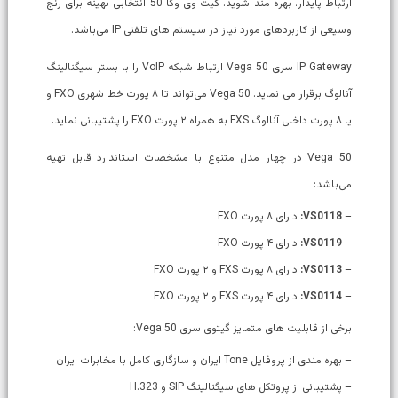
ارتباط پایدار، بهره مند شوید. گیت وی وگا 50 انتخابی بهینه برای رنج
وسیعی از کاربردهای مورد نیاز در سیستم های تلفنی IP می‌باشد.
IP Gateway سری Vega 50 ارتباط شبکه VoIP را با بستر سیگنالینگ
آنالوگ برقرار می‌ نماید. Vega 50 می‌تواند تا ۸ پورت خط شهری FXO و
یا ۸ پورت داخلی آنالوگ FXS به همراه ۲ پورت FXO را پشتیبانی نماید.
Vega 50 در چهار مدل متنوع با مشخصات استاندارد قابل تهيه
می‌باشد:
–
VS0118:
دارای ۸ پورت FXO
–
VS0119:
دارای ۴ پورت FXO
–
VS0113:
دارای ۸ پورت FXS و ۲ پورت FXO
–
VS0114:
دارای ۴ پورت FXS و ۲ پورت FXO
برخی از قابلیت های متمایز گیتوی سری Vega 50:
– بهره مندی از پروفایل Tone ایران و سازگاری کامل با مخابرات ایران
– پشتیبانی از پروتکل های سیگنالینگ SIP و H.323