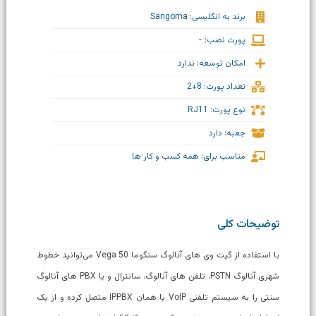
برند به انگلیسی: Sangoma
پورت نصب: -
امکان توسعه: ندارد
تعداد پورت: 8+2
نوع پورت: RJ11
جعبه: دارد
مناسب برای: همه کسب و کار ها
توضیحات کلی
با استفاده از گیت وی های آنالوگ سنگوما Vega 50 می‌توانيد خطوط
شهری آنالوگ PSTN، تلفن های آنالوگ، سانترال و یا PBX های آنالوگ
سنتی را به سیستم تلفنی VoIP یا همان IPPBX متصل کرده و از یک