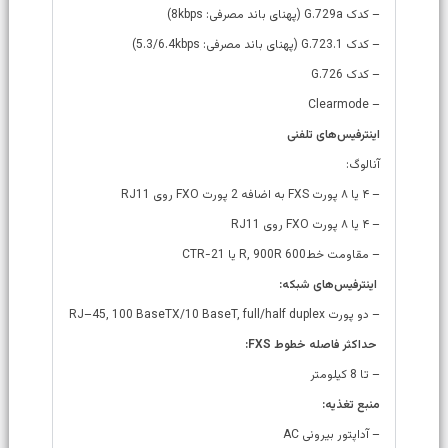
– کدک G.729a (پهنای باند مصرفی: 8kbps)
– کدک G.723.1 (پهنای باند مصرفی: 5.3/6.4kbps)
– کدک G.726
– Clearmode
اینترفیس‌های تلفنی
آنالوگ:
– ۴ یا ۸ پورت FXS به اضافه 2 پورت FXO روی RJ11
– ۴ یا ۸ پورت FXO روی RJ11
– مقاومت خط600 R, 900R یا CTR-21
اینترفیس‌های شبکه:
– دو پورت RJ–45, 100 BaseTX/10 BaseT, full/half duplex
حداکثر فاصله خطوط FXS:
– تا 8 کیلومتر
منبع تغذیه:
– آداپتور بیرونی AC