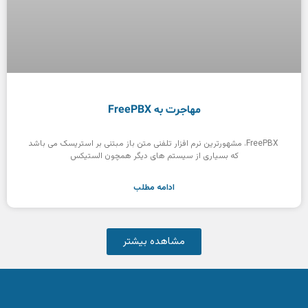
مهاجرت به FreePBX
FreePBX، مشهورترین نرم افزار تلفنی متن باز مبتنی بر استریسک می باشد
که بسیاری از سیستم های دیگر همچون الستیکس
ادامه مطلب
مشاهده بیشتر