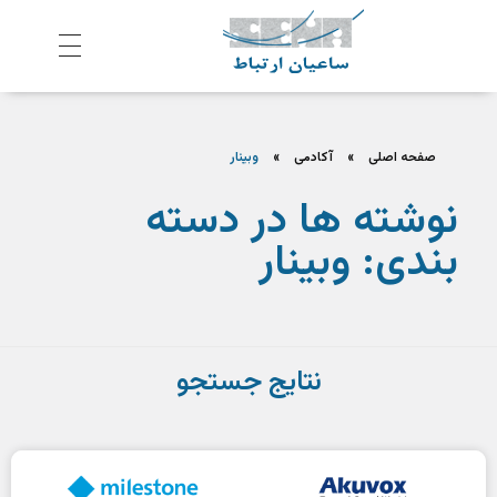
ش
رکت ساعیان ارتباط آینده پیشرو
یکپارچگی و امنیت در ارتباط
صفحه اصلی
»
آکادمی
»
وبینار
نوشته ها در دسته
بندی: وبینار
نتایج جستجو