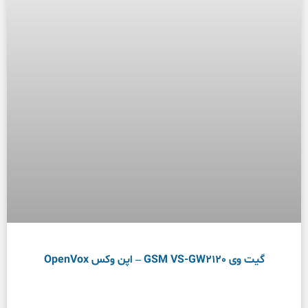
گیت وی GSM VS-GW2120 – اپن وکس OpenVox