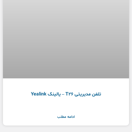
تلفن مدیریتی T26 – یالینک Yealink
ادامه مطلب