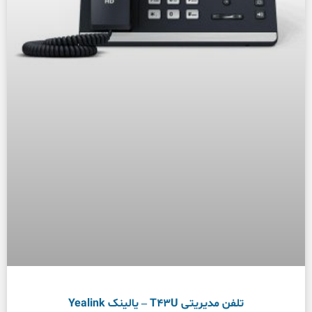
تلفن مدیریتی T43U – یالینک Yealink