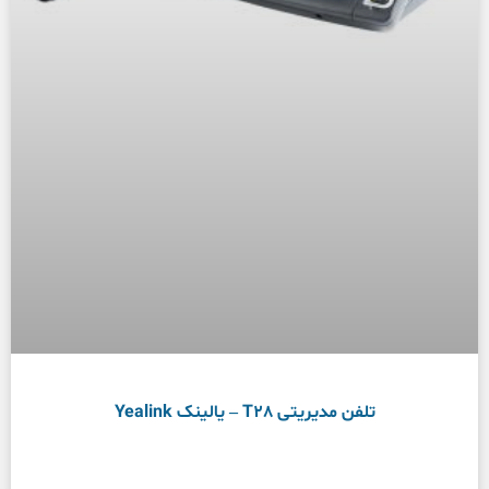
تلفن مدیریتی T28 – یالینک Yealink