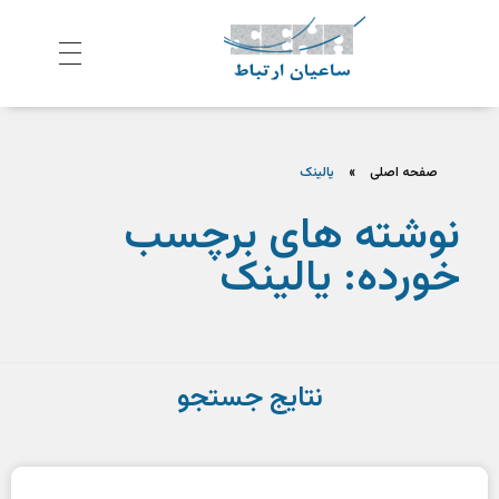
ش
رکت ساعیان ارتباط آینده پیشرو
یکپارچگی و امنیت در ارتباط
صفحه اصلی
»
یالینک
نوشته های برچسب
خورده: یالینک
نتایج جستجو