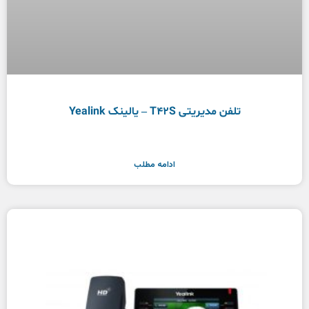
تلفن مدیریتی T42S – یالینک Yealink
ادامه مطلب