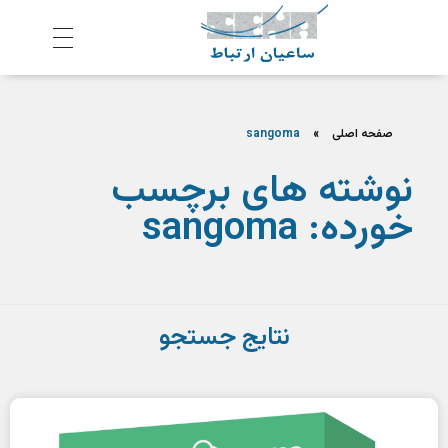
ش
رکت ساعیان ارتباط آینده پیشرو
یکپارچگی و امنیت در ارتباط
صفحه اصلی
»
sangoma
نوشته های برچسب
خورده: sangoma
نتایج جستجو