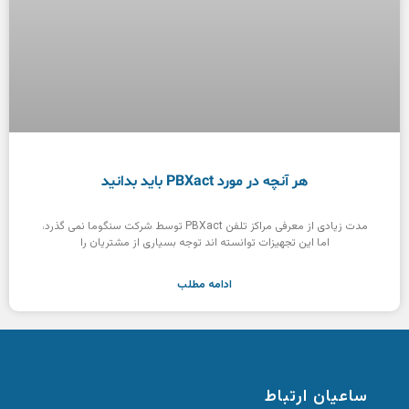
هر آنچه در مورد PBXact باید بدانید
مدت زیادی از معرفی مراکز تلفن PBXact توسط شرکت سنگوما نمی گذرد،
اما این تجهیزات توانسته اند توجه بسیاری از مشتریان را
ادامه مطلب
ساعیان ارتباط