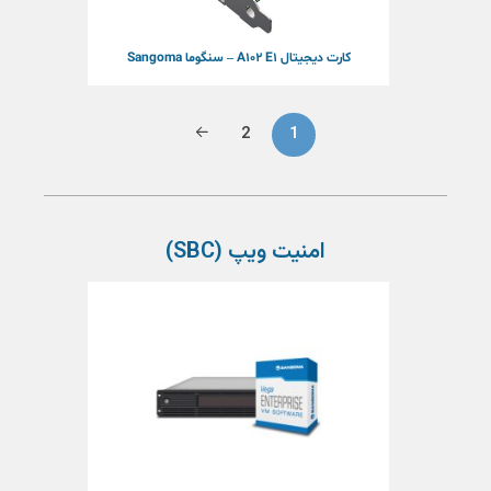
کارت دیجیتال A102 E1 – سنگوما Sangoma
2
1
امنیت ویپ (SBC)