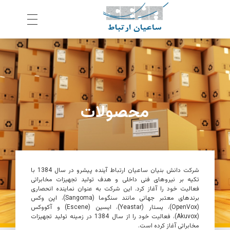
ش
رکت ساعیان ارتباط آینده پیشرو
یکپارچگی و امنیت در ارتباط
محصولات
شرکت دانش بنیان
ساعیان ارتباط آینده پیشرو
در سال 1384 با
تکیه بر نیروهای فنی داخلی و هدف تولید تجهیزات مخابراتی
فعالیت خود را آغاز کرد. این شرکت به عنوان نماینده انحصاری
برندهای معتبر جهانی مانند سنگوما (
Sangoma
)، اپن وکس
(
OpenVox
)، یستار (
Yeastar
)، ایسین (Escene) و آکووکس
(
Akuvox
)، فعالیت خود را از سال 1384 در زمینه تولید تجهیزات
مخابراتی آغاز کرده است.