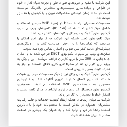
این شرکت با تکیه بر نیروهای فنی داخلی و تجربه بنیان‌گذاران خود
در طراحی و پیاده‌سازی سیستم‌های مخابراتی بلادرنگ، توانسته
است در مدت زمان کوتاهی محصولات نوین و با کیفیتی را به بازار
عرضه کند.
محصولات ساعیان ارتباط عمدتاً در زمینه VoIP طراحی شده‌اند و
شامل مرکز تلفن تحت شبکه (IP PBX)، تلفن‌های ویپ بی‌سیم،
گیت‌وی‌های آنالوگ و دیجیتال و کارت‌های تلفنی می‌باشند.
مرکز تلفن‌های تحت شبکه این شرکت به کاربران این امکان را
می‌دهد که تماس‌ها را به راحتی مدیریت کنند و از ویژگی‌های
پیشرفته‌ای مانند کنفرانس صوتی و انتقال تماس بهره‌مند شوند.
تلفن‌های ویپ بی‌سیم با تکنولوژی DECT طراحی شده‌اند و امکان
جابه‌جایی تا 300 متر را برای کاربران فراهم می‌کنند. این ویژگی به
ویژه برای کاربرانی که در محیط‌های کاری فعال هستند و نیاز به
تحرک دارند، بسیار کاربردی است.
گیت‌وی‌های آنالوگ و دیجیتال نیز از دیگر محصولات مهم این شرکت
هستند که برای اتصال خطوط شهری آنالوگ FXO و تلفن‌های
معمولی به سیستم‌های VoIP استفاده می‌شوند. همچنین،
گیت‌وی‌های دیجیتال E1 برای برقراری ارتباط با مراکز تلفن سنتی و
انتقال خطوط دیجیتال به کار می‌روند.
شرکت ساعیان ارتباط با هدف ارتقاء کیفیت خدمات و جلب رضایت
مشتریان، همواره در تلاش است تا محصولات خود را با بالاترین
استانداردها طراحی و تولید کند و به عنوان یک پیشرو در صنعت
مخابرات ایران شناخته شود.