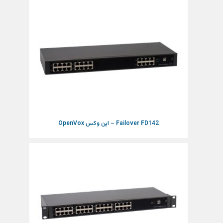
Failover FD142 – اپن وکس OpenVox