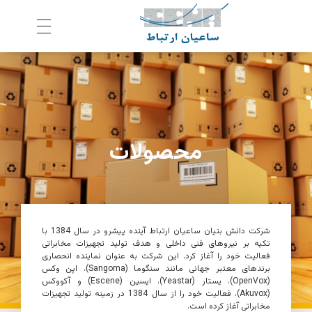
ش
رکت ساعیان ارتباط آینده پیشرو
یکپارچگی و امنیت در ارتباط
محصولات
شرکت دانش بنیان
ساعیان ارتباط آینده پیشرو
در سال 1384 با
تکیه بر نیروهای فنی داخلی و هدف تولید تجهیزات مخابراتی
فعالیت خود را آغاز کرد. این شرکت به عنوان نماینده انحصاری
برندهای معتبر جهانی مانند سنگوما (
Sangoma
)، اپن وکس
(
OpenVox
)، یستار (
Yeastar
)، ایسین (Escene) و آکووکس
(
Akuvox
)، فعالیت خود را از سال 1384 در زمینه تولید تجهیزات
مخابراتی آغاز کرده است.