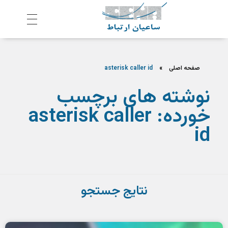
ش
رکت ساعیان ارتباط آینده پیشرو
یکپارچگی و امنیت در ارتباط
صفحه اصلی
»
asterisk caller id
نوشته های برچسب
خورده: asterisk caller
id
نتایج جستجو